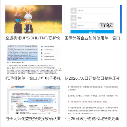
账号，申请单抬头海关原产地证
买单报关需要提供什么文件？
明
空运机场UPS/DHL/TNT/联邦快
国际外贸企业如何使用单一窗口
递FEDEX报关
操作电子委托详细流程
代理报关单一窗口进行电子委托
从2020.7.6日开始盐田整柜压夜
教程
熏蒸已搬迁到盐田码头西港区操
作
电子无纸化委托报关接收确认业
4月26日医疗物资出口报关更新