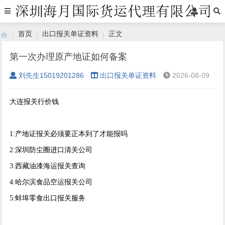
首页
出口报关单证资料
正文
第一次办理原产地证如何备案
刘先生15019201286
出口报关单证资料
2026-08-09
›
›
›
大连报关行价钱
1:产地证报关必须要正本到了才能报吗
2:深圳防尘圈进口清关公司
3:西藏油漆海运报关查询
4:哈尔滨食品空运报关公司
5:蚌埠零食出口报关服务